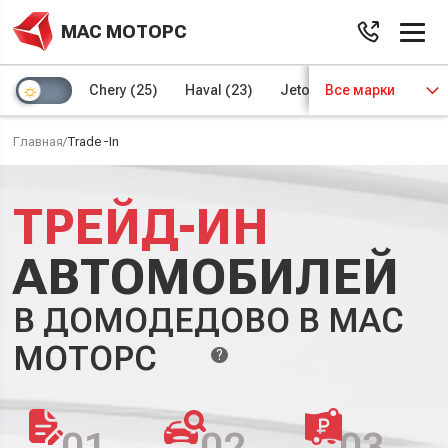
МАС МОТОРС
Chery
(25)
Haval
(23)
Jetour
Все марки
(8)
Kaiyi
(4)
Главная
/
Trade-In
ТРЕЙД-ИН
АВТОМОБИЛЕЙ
В ДОМОДЕДОВО В МАС
МОТОРС
?
01
02
03