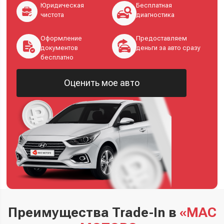
Юридическая
Бесплатная
чистота
диагностика
Оформление
Предоставляем
документов
деньги за авто сразу
бесплатно
Оценить мое авто
Преимущества Trade-In в
«МАС