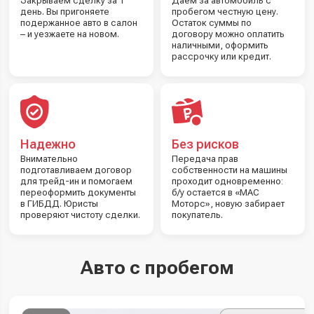
Закрываем сделку за 1
Даем за автомобиль с
день. Вы пригоняете
пробегом честную цену.
подержанное авто в салон
Остаток суммы по
– и уезжаете на новом.
договору можно оплатить
наличными, оформить
рассрочку или кредит.
Надежно
Без рисков
Внимательно
Передача прав
подготавливаем договор
собственности на машины
для трейд-ин и помогаем
проходит одновременно:
переоформить документы
б/у остается в «МАС
в ГИБДД. Юристы
Моторс», новую забирает
проверяют чистоту сделки.
покупатель.
Авто с пробегом