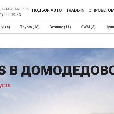
Г, ХИМКИ, МОСКВА
ПОДБОР АВТО
TRADE-IN
С ПРОБЕГО
00) 444-19-43
iyi
(4)
Toyota
(18)
Bestune
(11)
SWM
(3)
Hyun
IS В ДОМОДЕДОВ
уста