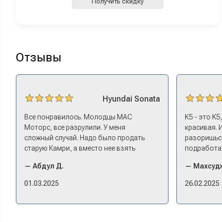
Получить скидку
Отзывы
Hyundai
Sonata
Все понравилось. Молодцы МАС
K5 - это K5
Моторс, все разрулили. У меня
красивая. 
сложный случай. Надо было продать
разоришься
старую Камри, а вместо нее взять
подработат
машину того же класса помоложе,
Моторс мне
— Абдул Д.
— Махсудж
лучше немного б/у, чтоб подешевле. Ну
Оформление
и автокредит найти не с лошадиными
ушел на пок
01.03.2025
26.02.2025
процентами. И либо самому всем этим
Посидели, 
заниматься – а работать когда? Либо
документах
искать салон, где есть нормальный
проблем. 
трейд-ин. И чтобы выплату за старую
оформили. 