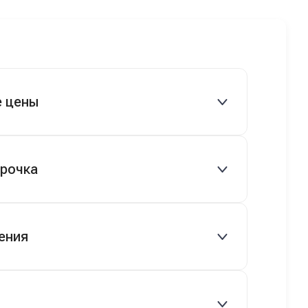
 готово.
прошло классно: посмотрели Чери,
посмотрели другие кроссоверы б/у в ту
же цену, посидели, подумали,
посчитали с кредитным специалистом.
Анечку мы, наверно, часа два мучили
вопросами). Решили, что лучше
е цены
немного переплатить за новую, зато
без пробега. Наша Тигоша уже нас
радует! Спасибо нашему менеджеру
овые и подержанные авто.
Сергею, профессионал своего дела!
срочка
 руб.), рассрочка 0% на 2 года при
ения
ряются.