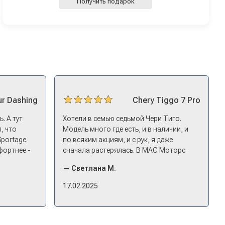
Получить подарок
ur
Dashing
Chery
Tiggo 7 Pro
. А тут
Хотели в семью седьмой Чери Тиго.
, что
Модель много где есть, и в наличии, и
Sportage.
по всяким акциям, и с рук, я даже
фортнее -
сначала растерялась. В МАС Моторс
ицениться
подкупило, что они быстро
— Светлана М.
едложил
откликнулись. Менеджер пригласил
нг - и
посмотреть комплектации в наличии,
17.02.2025
то
ну и просто посидеть в ней,
 него и
примериться. Нам тут недалеко,
д-ин
пришли в салон - и в тот же день купили
ледующий
машину! Неожиданно, но довольны! Все