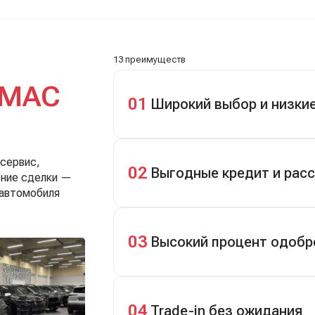
, еле сдержался. Красивая
день. Все быстро оформили, и
13 преимуществ
МАС
01
Широкий выбор и низки
Скидки до 40%, более 40 брендов, н
 сервис,
02
Выгодные кредит и рас
ение сделки —
 автомобиля
Кредит до 8 лет под 4,9% (до 3,5 млн
первом взносе 35–50%.
03
Высокий процент одобр
98% заявок на кредит успешно одоб
04
Trade-in без ожидания