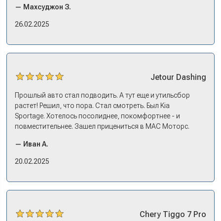
— Махсуджон З.
в документах порядок. И кредит дали без проблем. И
еще ОСАГО и КАСКО оформили. Зато на выдаче такие
26.02.2025
эмоции. Ну, еле сдержался. Красивая машина!
Jetour
Dashing
Прошлый авто стал подводить. А тут еще и утильсбор
растет! Решил, что пора. Стал смотреть. Был Kia
Sportage. Хотелось посолиднее, покомфортнее - и
повместительнее. Зашел прицениться в МАС Моторс.
Менеджер предложил «выбрать спиной». Сел в Дашинг -
— Иван А.
и прям мое! Даже не скажешь, что «китаец». Прям не
вылезая из него и порешали. Спортэйдж в трейд-ин
20.02.2025
забрали, я его пригнал на следующий день. Все быстро
оформили, и готово.
Chery
Tiggo 7 Pro