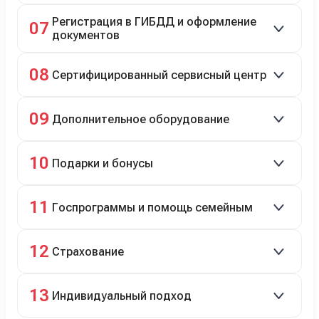
До 20 000 руб. при предъявлении билетов.
Регистрация в ГИБДД и оформление
07
документов
Полное сопровождение.
08
Сертифицированный сервисный центр
Гарантийное и постгарантийное ТО, кузовной и
09
Дополнительное оборудование
технический ремонт.
Дооснащение аксессуарами и оборудованием.
10
Подарки и бонусы
Комплект зимней резины в подарок, скидки по
11
Госпрограммы и помощь семейным
программе лояльности.
Скидки на первый или семейный автомобиль.
12
Страхование
Оформление ОСАГО и КАСКО с приятными
13
Индивидуальный подход
бонусами для клиентов.