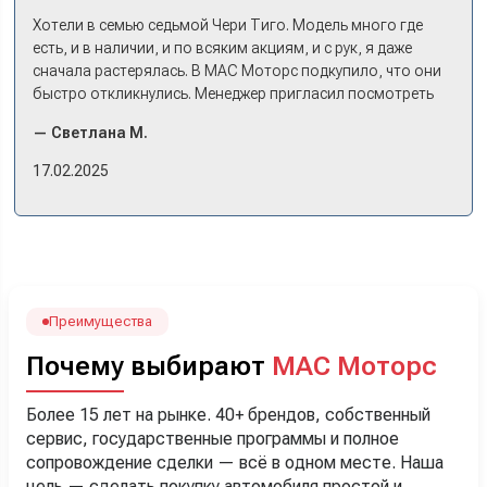
Хотели в семью седьмой Чери Тиго. Модель много где
есть, и в наличии, и по всяким акциям, и с рук, я даже
сначала растерялась. В МАС Моторс подкупило, что они
быстро откликнулись. Менеджер пригласил посмотреть
комплектации в наличии, ну и просто посидеть в ней,
— Светлана М.
примериться. Нам тут недалеко, пришли в салон - и в тот
же день купили машину! Неожиданно, но довольны! Все
17.02.2025
прошло классно: посмотрели Чери, посмотрели другие
кроссоверы б/у в ту же цену, посидели, подумали,
посчитали с кредитным специалистом. Анечку мы,
наверно, часа два мучили вопросами). Решили, что
лучше немного переплатить за новую, зато без пробега.
Наша Тигоша уже нас радует! Спасибо нашему
менеджеру Сергею, профессионал своего дела!
Преимущества
Почему выбирают
МАС Моторс
Более 15 лет на рынке. 40+ брендов, собственный
сервис, государственные программы и полное
сопровождение сделки — всё в одном месте. Наша
цель — сделать покупку автомобиля простой и