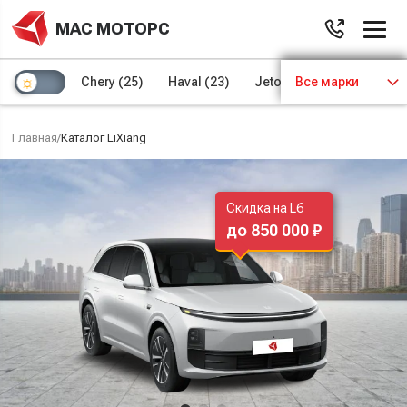
МАС МОТОРС
Chery
(25)
Haval
(23)
Jetour
Все марки
(8)
Kaiyi
(4)
Главная
/
Каталог LiXiang
Скидка на L6
до 850 000 ₽