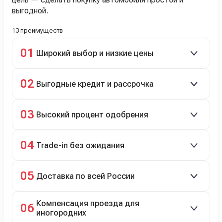
выгодной.
13 преимуществ
01
Широкий выбор и низкие цены
Скидки до 40%, более 40 брендов, новые и
02
Выгодные кредит и рассрочка
подержанные авто.
Кредит до 8 лет под 4,9% (до 3,5 млн руб.),
03
Высокий процент одобрения
рассрочка 0% на 2 года при первом взносе 35–50%.
98% заявок на кредит успешно одобряются.
04
Trade-in без ожидания
Зачёт рыночной стоимости старого авто сразу.
05
Доставка по всей России
Автовозом, Ж/Д, морем или перегоном водителем.
Компенсация проезда для
06
иногородних