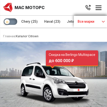
МАС МОТОРС
Chery
(25)
Haval
(23)
Jetour
Все марки
(8)
Kaiyi
(4)
Главная
/
Каталог Citroen
Скидка на Berlingo Multispace
до 600 000 ₽