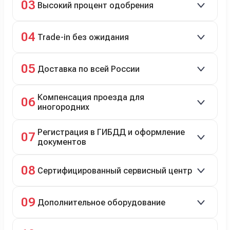
03
Высокий процент одобрения
рассрочка 0% на 2 года при первом взносе 35–50%.
98% заявок на кредит успешно одобряются.
04
Trade-in без ожидания
Зачёт рыночной стоимости старого авто сразу.
05
Доставка по всей России
Автовозом, Ж/Д, морем или перегоном водителем.
Компенсация проезда для
06
иногородних
До 20 000 руб. при предъявлении билетов.
Регистрация в ГИБДД и оформление
07
документов
Полное сопровождение.
08
Сертифицированный сервисный центр
Гарантийное и постгарантийное ТО, кузовной и
09
Дополнительное оборудование
технический ремонт.
Дооснащение аксессуарами и оборудованием.