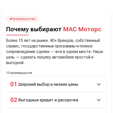
наверно, часа два мучили вопросами). Решили, что
лучше немного переплатить за новую, зато без пробега.
Наша Тигоша уже нас радует! Спасибо нашему
менеджеру Сергею, профессионал своего дела!
Преимущества
Почему выбирают
МАС Моторс
Более 15 лет на рынке. 40+ брендов, собственный
сервис, государственные программы и полное
сопровождение сделки — всё в одном месте. Наша
цель — сделать покупку автомобиля простой и
выгодной.
13 преимуществ
01
Широкий выбор и низкие цены
Скидки до 40%, более 40 брендов, новые и
02
Выгодные кредит и рассрочка
подержанные авто.
Кредит до 8 лет под 4,9% (до 3,5 млн руб.),