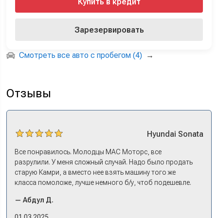
Купить в кредит
Зарезервировать
Смотреть все авто с пробегом (4)
→
Отзывы
Hyundai
Sonata
Все понравилось. Молодцы МАС Моторс, все
разрулили. У меня сложный случай. Надо было продать
старую Камри, а вместо нее взять машину того же
класса помоложе, лучше немного б/у, чтоб подешевле.
Ну и автокредит найти не с лошадиными процентами. И
— Абдул Д.
либо самому всем этим заниматься – а работать когда?
Либо искать салон, где есть нормальный трейд-ин. И
01.03.2025