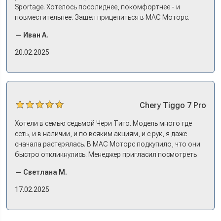
Sportage. Хотелось посолиднее, покомфортнее - и
повместительнее. Зашел прицениться в МАС Моторс.
Менеджер предложил «выбрать спиной». Сел в Дашинг -
— Иван А.
и прям мое! Даже не скажешь, что «китаец». Прям не
вылезая из него и порешали. Спортэйдж в трейд-ин
20.02.2025
забрали, я его пригнал на следующий день. Все быстро
оформили, и готово.
Chery
Tiggo 7 Pro
Хотели в семью седьмой Чери Тиго. Модель много где
есть, и в наличии, и по всяким акциям, и с рук, я даже
сначала растерялась. В МАС Моторс подкупило, что они
быстро откликнулись. Менеджер пригласил посмотреть
комплектации в наличии, ну и просто посидеть в ней,
— Светлана М.
примериться. Нам тут недалеко, пришли в салон - и в тот
же день купили машину! Неожиданно, но довольны! Все
17.02.2025
прошло классно: посмотрели Чери, посмотрели другие
кроссоверы б/у в ту же цену, посидели, подумали,
посчитали с кредитным специалистом. Анечку мы,