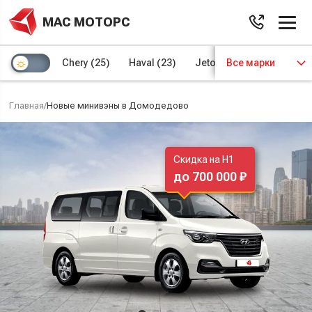
МАС МОТОРС
Chery
(25)
Haval
(23)
Jetour
Все марки
(8)
Kaiyi
(4)
Главная
/
Новые минивэны в Домодедово
Скидка на H1
до 700 000 ₽