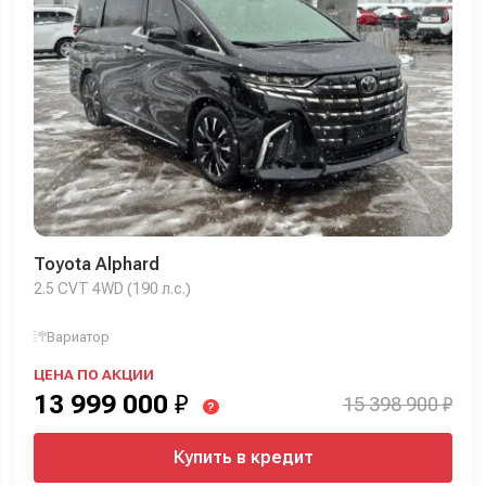
Toyota Alphard
2.5 CVT 4WD (190 л.с.)
Вариатор
ЦЕНА ПО АКЦИИ
13 999 000
₽
15 398 900 ₽
?
Купить в кредит