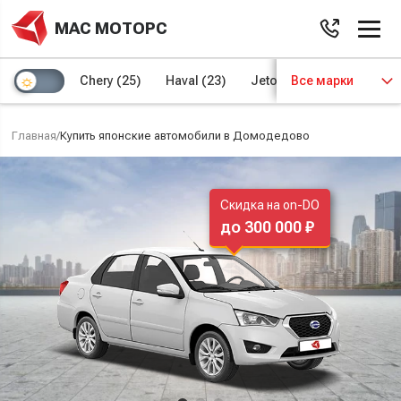
МАС МОТОРС
Chery
(25)
Haval
(23)
Jetour
Все марки
(8)
Kaiyi
(4)
Главная
/
Купить японские автомобили в Домодедово
Скидка на on-DO
до 300 000 ₽