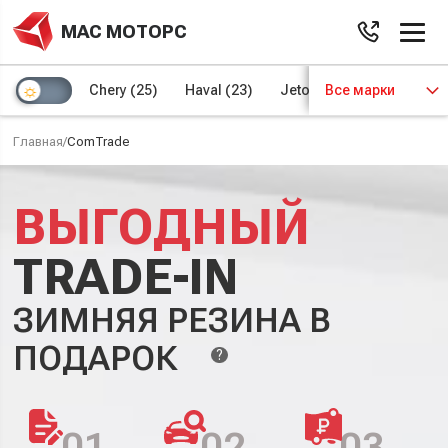
МАС МОТОРС
Chery
(25)
Haval
(23)
Jetour
Все марки
(8)
Kaiyi
(4)
Главная
/
ComTrade
ВЫГОДНЫЙ
TRADE-IN
ЗИМНЯЯ РЕЗИНА В
ПОДАРОК
?
01
02
03