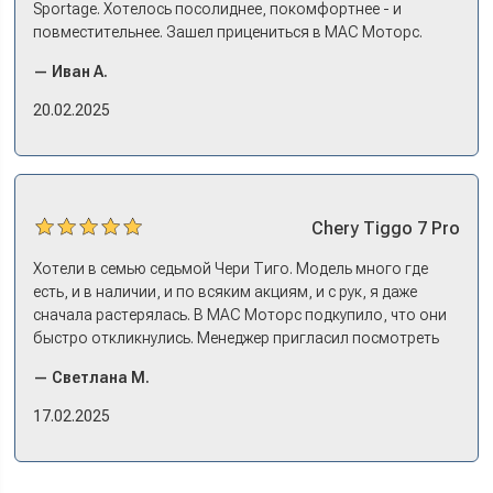
Sportage. Хотелось посолиднее, покомфортнее - и
повместительнее. Зашел прицениться в МАС Моторс.
Менеджер предложил «выбрать спиной». Сел в Дашинг -
— Иван А.
и прям мое! Даже не скажешь, что «китаец». Прям не
вылезая из него и порешали. Спортэйдж в трейд-ин
20.02.2025
забрали, я его пригнал на следующий день. Все быстро
оформили, и готово.
Chery
Tiggo 7 Pro
Хотели в семью седьмой Чери Тиго. Модель много где
есть, и в наличии, и по всяким акциям, и с рук, я даже
сначала растерялась. В МАС Моторс подкупило, что они
быстро откликнулись. Менеджер пригласил посмотреть
комплектации в наличии, ну и просто посидеть в ней,
— Светлана М.
примериться. Нам тут недалеко, пришли в салон - и в тот
же день купили машину! Неожиданно, но довольны! Все
17.02.2025
прошло классно: посмотрели Чери, посмотрели другие
кроссоверы б/у в ту же цену, посидели, подумали,
посчитали с кредитным специалистом. Анечку мы,