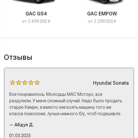
GAC GS4
GAC EMPOW
от 2 499 000 ₽
от 2 299 000 ₽
Отзывы
Hyundai
Sonata
Все понравилось. Молодцы МАС Моторс, все
разрулили. У меня сложный случай. Надо было продать
старую Камри, а вместо нее взять машину того же
класса помоложе, лучше немного б/у, чтоб подешевле.
Ну и автокредит найти не с лошадиными процентами. И
— Абдул Д.
либо самому всем этим заниматься – а работать когда?
Либо искать салон, где есть нормальный трейд-ин. И
01.03.2025