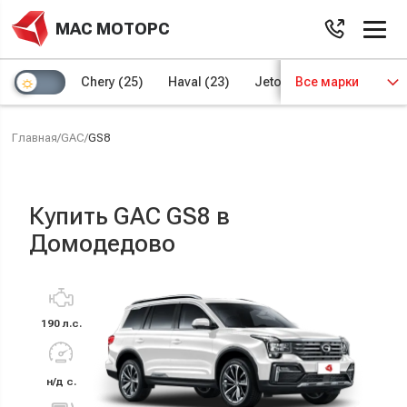
МАС МОТОРС
Chery
(25)
Haval
(23)
Jetour
Все марки
(8)
Kaiyi
(4)
Главная
/
GAC
/
GS8
Купить GAC GS8 в
Домодедово
190 л.с.
н/д с.