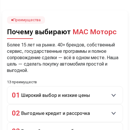
наверно, часа два мучили вопросами). Решили, что
лучше немного переплатить за новую, зато без пробега.
Наша Тигоша уже нас радует! Спасибо нашему
менеджеру Сергею, профессионал своего дела!
Преимущества
Почему выбирают
МАС Моторс
Более 15 лет на рынке. 40+ брендов, собственный
сервис, государственные программы и полное
сопровождение сделки — всё в одном месте. Наша
цель — сделать покупку автомобиля простой и
выгодной.
13 преимуществ
01
Широкий выбор и низкие цены
Скидки до 40%, более 40 брендов, новые и
02
Выгодные кредит и рассрочка
подержанные авто.
Кредит до 8 лет под 4,9% (до 3,5 млн руб.),