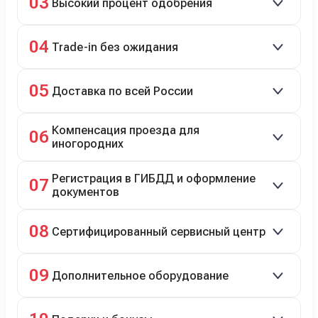
03
Высокий процент одобрения
рассрочка 0% на 2 года при первом взносе 35–50%.
98% заявок на кредит успешно одобряются.
04
Trade-in без ожидания
Зачёт рыночной стоимости старого авто сразу.
05
Доставка по всей России
Автовозом, Ж/Д, морем или перегоном водителем.
Компенсация проезда для
06
иногородних
До 20 000 руб. при предъявлении билетов.
Регистрация в ГИБДД и оформление
07
документов
Полное сопровождение.
08
Сертифицированный сервисный центр
Гарантийное и постгарантийное ТО, кузовной и
09
Дополнительное оборудование
технический ремонт.
Дооснащение аксессуарами и оборудованием.