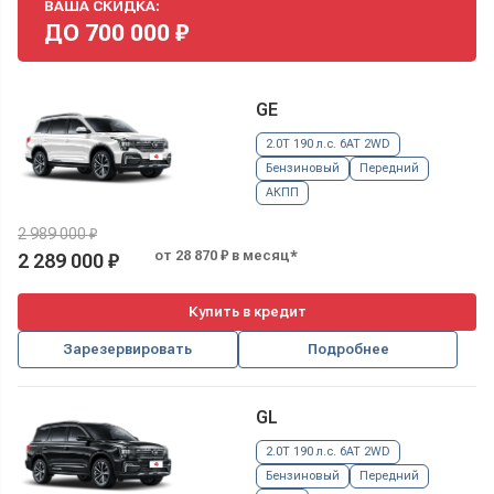
ВАША СКИДКА:
ДО
700 000
₽
GE
2.0T 190 л.с. 6AT 2WD
Бензиновый
Передний
АКПП
2 989 000 ₽
от 28 870 ₽ в месяц*
2 289 000 ₽
Купить в кредит
Зарезервировать
Подробнее
GL
2.0T 190 л.с. 6AT 2WD
Бензиновый
Передний