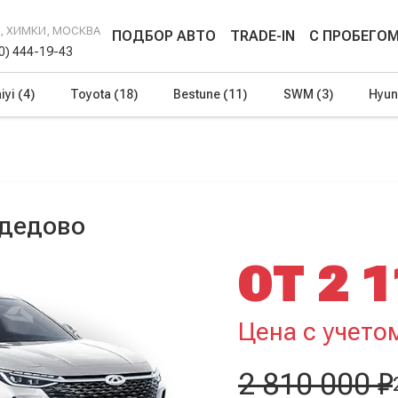
Г, ХИМКИ, МОСКВА
ПОДБОР АВТО
TRADE-IN
С ПРОБЕГО
00) 444-19-43
iyi
(4)
Toyota
(18)
Bestune
(11)
SWM
(3)
Hyun
одедово
ОТ 2 1
Цена с учето
2 810 000 ₽