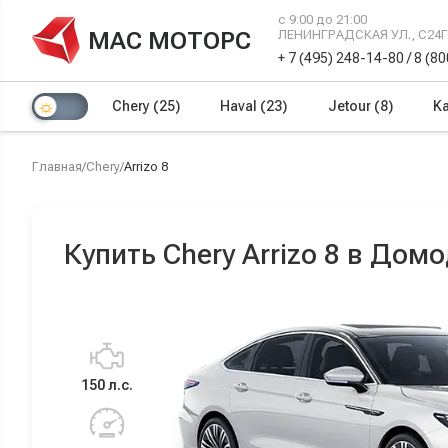
с 9:00 до 21:00
МАС МОТОРС
ЛЕНИНГРАДСКАЯ УЛ., С24
+ 7 (495) 248-14-80
/
8 (8
Chery
(25)
Haval
(23)
Jetour
(8)
Ka
Главная
/
Chery
/
Arrizo 8
Купить Chery Arrizo 8 в Дом
150 л.с.